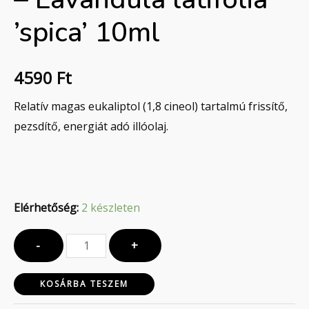
mennyiség
’spica’ 10ml
4590
Ft
Relatív magas eukaliptol (1,8 cineol) tartalmú frissítő,
pezsdítő, energiát adó illóolaj.
Elérhetőség:
2 készleten
-
+
KOSÁRBA TESZEM