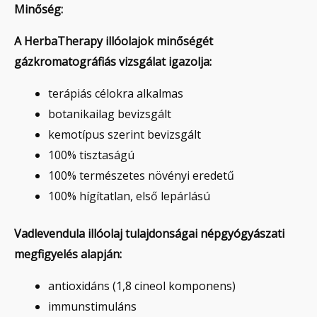
Minőség:
A HerbaTherapy illóolajok minőségét
gázkromatográfiás vizsgálat igazolja:
terápiás célokra alkalmas
botanikailag bevizsgált
kemotípus szerint bevizsgált
100% tisztaságú
100% természetes növényi eredetű
100% hígítatlan, első lepárlású
Vadlevendula illóolaj tulajdonságai népgyógyászati
megfigyelés alapján:
antioxidáns (1,8 cineol komponens)
immunstimuláns