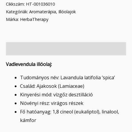
Cikkszám:
HT-001036010
Kategóriák:
Aromaterápia
,
Illóolajok
Márka:
HerbaTherapy
Leírás
Vadlevendula illóolaj:
Tudományos név: Lavandula latifolia ’spica’
Család: Ajakosok (Lamiaceae)
Kinyerési mód: vízgőz desztilláció
Növényi rész: virágos részek
Fő hatóanyag: 1,8 cineol (eukaliptol), linalool,
kámfor