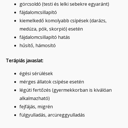
görcsoldó (testi és lelki sebekre egyaránt)
fájdalomcsillapító
kiemelkedő komolyabb csípések (darázs,
medúza, pók, skorpió) esetén
fájdalomcsillapító hatás
hűsítő, hámosító
Terápiás javaslat:
égési sérülések
mérges állatok csípése esetén
légúti fertőzés (gyermekkorban is kiválóan
alkalmazható)
fejfájás, migrén
fülgyulladás, arcüreggyulladás