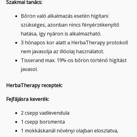
Szakmai tanács:
Bőrön való alkalmazás esetén hígítani
szükséges, azonban nincs fényérzékenyítő
hatása, így nyáron is alkalmazható.
3 hónapos kor alatt a HerbaTherapy protokoll
nem javasolja az illóolaj használatot.
Tisserand max. 19%-os bőrön történő hígítást
javasol.
HerbaTherapy receptek:
Fejfájásra keverék:
2 csepp vadlevendula
1 csepp borsmenta
1 mokkáskanál növényi olajban eloszlatva,