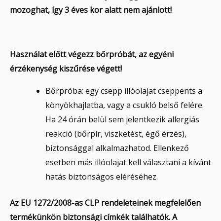
mozoghat, így 3 éves kor alatt nem ajánlott!
Használat előtt végezz bőrpróbát, az egyéni
érzékenység kiszűrése végett!
Bőrpróba: egy csepp illóolajat cseppents a
könyökhajlatba, vagy a csukló belső felére.
Ha 24 órán belül sem jelentkezik allergiás
reakció (bőrpír, viszketést, égő érzés),
biztonsággal alkalmazhatod. Ellenkező
esetben más illóolajat kell választani a kívánt
hatás biztonságos eléréséhez.
Az EU 1272/2008-as CLP rendeleteinek megfelelően
termékünkön biztonsági címkék találhatók. A