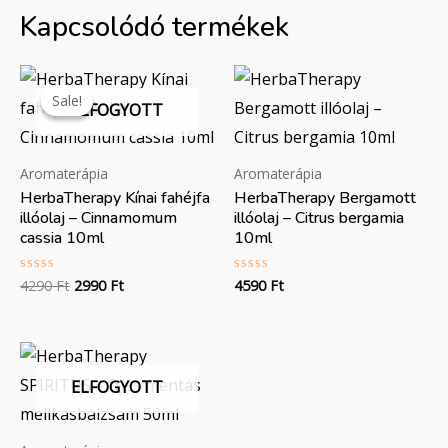
Kapcsolódó termékek
Original
Current
price
price
Sale!
Sale!
ELFOGYOTT
was:
is:
4290 Ft.
2990 Ft.
Aromaterápia
Aromaterápia
HerbaTherapy Kínai fahéjfa
HerbaTherapy Bergamott
illóolaj – Cinnamomum
illóolaj – Citrus bergamia
cassia 10ml
10ml
4290
Ft
2990
Ft
4590
Ft
Értékelés:
Értékelés:
0
0
/
/
5
5
ELFOGYOTT