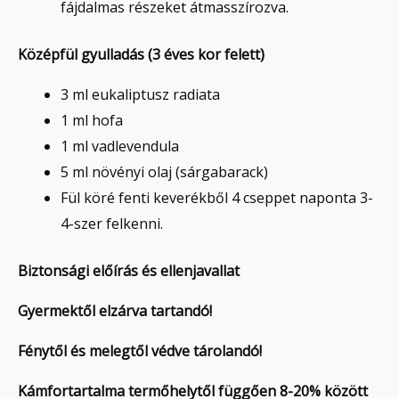
fájdalmas részeket átmasszírozva.
Középfül gyulladás (3 éves kor felett)
3 ml eukaliptusz radiata
1 ml hofa
1 ml vadlevendula
5 ml növényi olaj (sárgabarack)
Fül köré fenti keverékből 4 cseppet naponta 3-
4-szer felkenni.
Biztonsági előírás és ellenjavallat
Gyermektől elzárva tartandó!
Fénytől és melegtől védve tárolandó!
Kámfortartalma termőhelytől függően 8-20% között