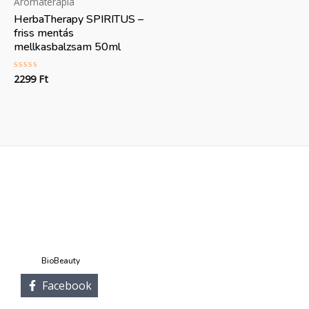
Aromaterápia
HerbaTherapy SPIRITUS –
friss mentás
mellkasbalzsam 50ml
2299
Ft
Értékelés:
0
/
5
BioBeauty
Facebook