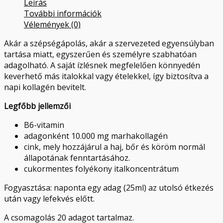
Leírás
További információk
Vélemények (0)
Akár a szépségápolás, akár a szervezeted egyensúlyban
tartása miatt, egyszerűen és személyre szabhatóan
adagolható. A saját ízlésnek megfelelően könnyedén
keverhető más italokkal vagy ételekkel, így biztosítva a
napi kollagén bevitelt.
Legfőbb jellemzői
B6-vitamin
adagonként 10.000 mg marhakollagén
cink, mely hozzájárul a haj, bőr és köröm normál
állapotának fenntartásához.
cukormentes folyékony italkoncentrátum
Fogyasztása: naponta egy adag (25ml) az utolsó étkezés
után vagy lefekvés előtt.
A csomagolás 20 adagot tartalmaz.