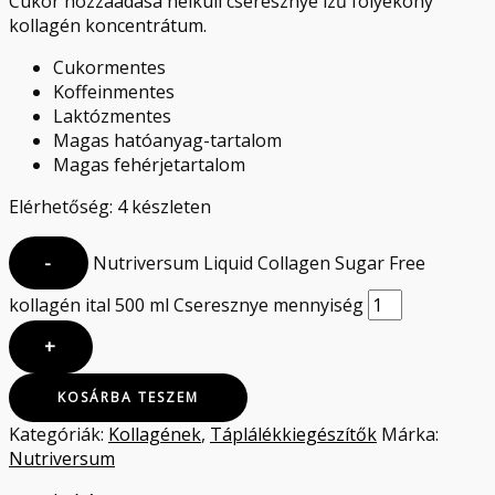
Cukor hozzáadása nélküli cseresznye ízű folyékony
kollagén koncentrátum.
Cukormentes
Koffeinmentes
Laktózmentes
Magas hatóanyag-tartalom
Magas fehérjetartalom
Elérhetőség:
4 készleten
-
Nutriversum Liquid Collagen Sugar Free
kollagén ital 500 ml Cseresznye mennyiség
+
KOSÁRBA TESZEM
Kategóriák:
Kollagének
,
Táplálékkiegészítők
Márka:
Nutriversum