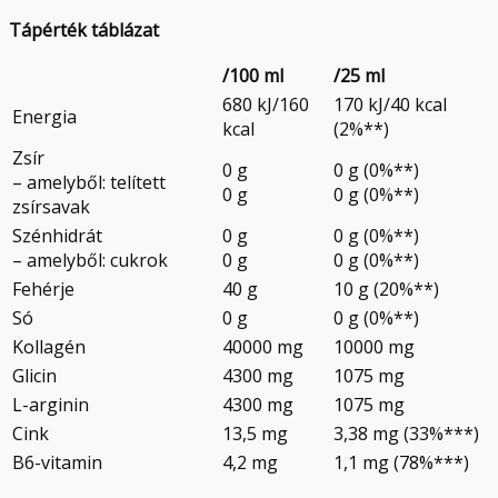
Tápérték táblázat
/100 ml
/25 ml
680 kJ/160
170 kJ/40 kcal
Energia
kcal
(2%**)
Zsír
0 g
0 g (0%**)
– amelyből: telített
0 g
0 g (0%**)
zsírsavak
Szénhidrát
0 g
0 g (0%**)
– amelyből: cukrok
0 g
0 g (0%**)
Fehérje
40 g
10 g (20%**)
Só
0 g
0 g (0%**)
Kollagén
40000 mg
10000 mg
Glicin
4300 mg
1075 mg
L-arginin
4300 mg
1075 mg
Cink
13,5 mg
3,38 mg (33%***)
B6-vitamin
4,2 mg
1,1 mg (78%***)