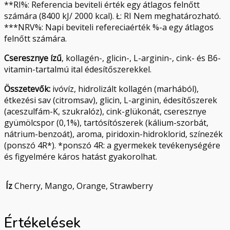
**RI%: Referencia beviteli érték egy átlagos felnőtt
számára (8400 kJ/ 2000 kcal). Ł: RI Nem meghatározható.
***NRV%: Napi beviteli refereciaérték %-a egy átlagos
felnőtt számára.
Cseresznye ízű
, kollagén-, glicin-, L-arginin-, cink- és B6-
vitamin-tartalmú ital édesítőszerekkel.
Összetevők:
ivóvíz, hidrolizált kollagén (marhából),
étkezési sav (citromsav), glicin, L-arginin, édesítőszerek
(aceszulfám-K, szukralóz), cink-glükonát, cseresznye
gyümölcspor (0,1%), tartósítószerek (kálium-szorbát,
nátrium-benzoát), aroma, piridoxin-hidroklorid, színezék
(ponszó 4R*). *ponszó 4R: a gyermekek tevékenységére
és figyelmére káros hatást gyakorolhat.
Íz
Cherry, Mango, Orange, Strawberry
Értékelések