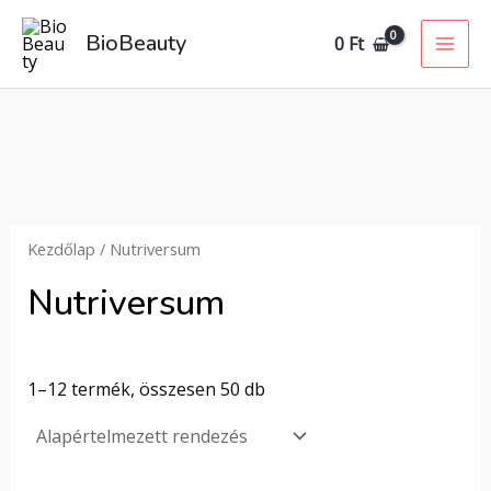
Skip
MAI
BioBeauty
0
Ft
to
ME
content
Kezdőlap
/ Nutriversum
Nutriversum
1–12 termék, összesen 50 db