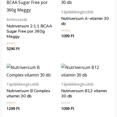
Táplálékkiegészítők
Nutriversum A-vitamin 30
Aminosavak
db
Nutriversum 2:1:1 BCAA
Sugar Free por 360g
1099
Ft
Értékelés:
Meggy
0
/
5
5290
Ft
Értékelés:
0
/
5
Táplálékkiegészítők
Táplálékkiegészítők
Nutriversum B Complex
Nutriversum B12 vitamin
vitamin 30 db
30 db
1299
Ft
1099
Ft
Értékelés:
Értékelés:
0
0
/
/