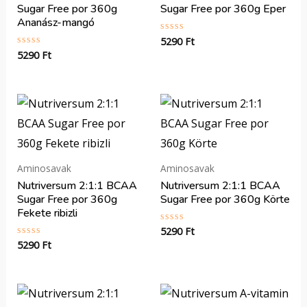
Sugar Free por 360g
Sugar Free por 360g Eper
Ananász-mangó
5290
Ft
Értékelés:
0
5290
Ft
Értékelés:
/
0
5
/
5
Aminosavak
Aminosavak
Nutriversum 2:1:1 BCAA
Nutriversum 2:1:1 BCAA
Sugar Free por 360g
Sugar Free por 360g Körte
Fekete ribizli
5290
Ft
Értékelés:
0
5290
Ft
Értékelés:
/
0
5
/
5