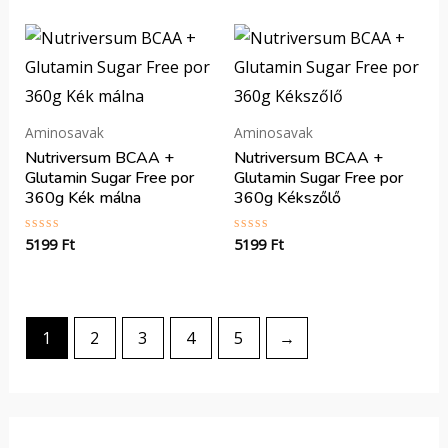
5
5
Aminosavak
Aminosavak
Nutriversum BCAA +
Nutriversum BCAA +
Glutamin Sugar Free por
Glutamin Sugar Free por
360g Kék málna
360g Kékszőlő
5199
Ft
5199
Ft
Értékelés:
Értékelés:
0
0
/
/
5
5
1
2
3
4
5
→