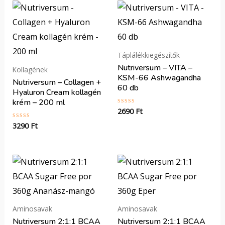
Táplálékkiegészítők
Nutriversum – VITA –
Kollagének
KSM-66 Ashwagandha
Nutriversum – Collagen +
60 db
Hyaluron Cream kollagén
krém – 200 ml
2690
Ft
Értékelés:
0
/
3290
Ft
Értékelés:
5
0
/
5
Aminosavak
Aminosavak
Nutriversum 2:1:1 BCAA
Nutriversum 2:1:1 BCAA