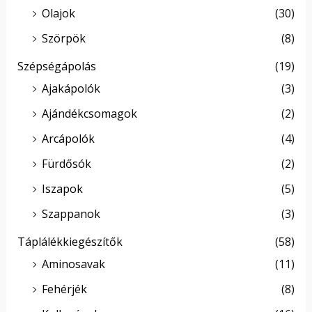
Olajok
(30)
Szörpök
(8)
Szépségápolás
(19)
Ajakápolók
(3)
Ajándékcsomagok
(2)
Arcápolók
(4)
Fürdősók
(2)
Iszapok
(5)
Szappanok
(3)
Táplálékkiegészítők
(58)
Aminosavak
(11)
Fehérjék
(8)