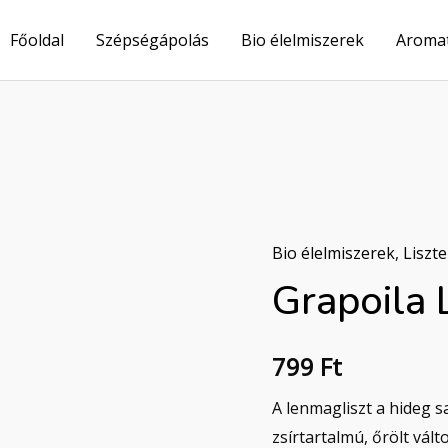
Főoldal
Szépségápolás
Bio élelmiszerek
Aroma
Bio élelmiszerek
,
Liszt
Grapoila
799
Ft
A lenmagliszt a hideg 
zsírtartalmú, őrölt vált