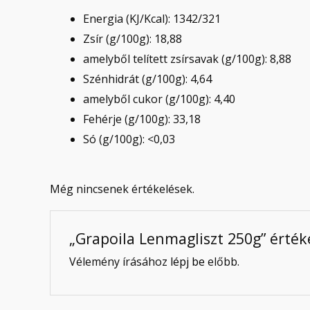
Energia (KJ/Kcal): 1342/321
Zsír (g/100g): 18,88
amelyből telített zsírsavak (g/100g): 8,88
Szénhidrát (g/100g): 4,64
amelyből cukor (g/100g): 4,40
Fehérje (g/100g): 33,18
Só (g/100g): <0,03
Még nincsenek értékelések.
„Grapoila Lenmagliszt 250g” érték
Vélemény írásához
lépj be
előbb.