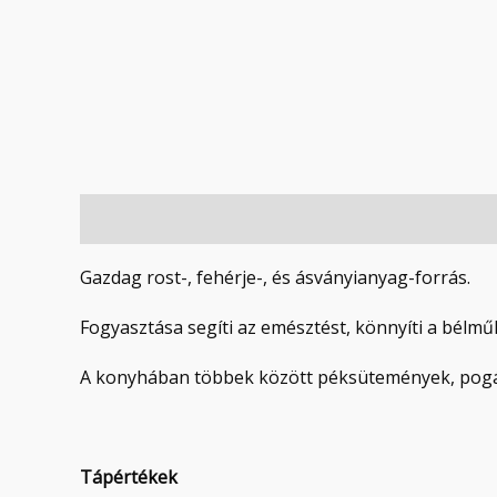
Leírás
Vélemények (0)
Gazdag rost-, fehérje-, és ásványianyag-forrás.
Fogyasztása segíti az emésztést, könnyíti a bélmű
A konyhában többek között péksütemények, pogács
Tápértékek