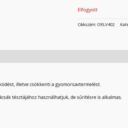
Elfogyott
Cikkszám:
ORLV402
Kat
ködést, illetve csökkenti a gyomorsavtermelést.
ák tésztájához használhatjuk, de sűrítésre is alkalmas.