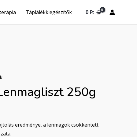
0
Ft
terápia
Táplálékkiegészítők
ek
 Lenmagliszt 250g
sajtolás eredménye, a lenmagok csökkentett
ozata.