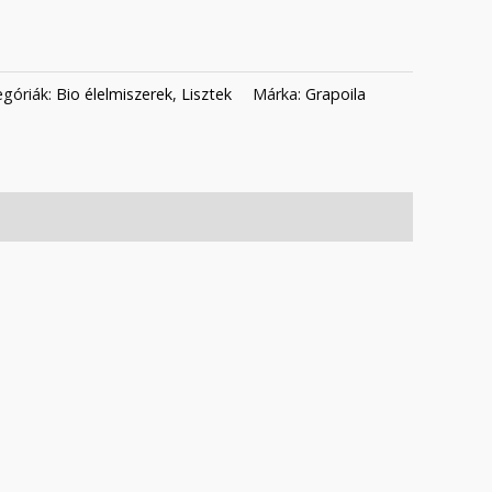
egóriák:
Bio élelmiszerek
,
Lisztek
Márka:
Grapoila