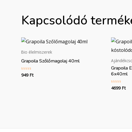
Kapcsolódó termék
Bio élelmiszerek
Grapoila Szőlőmagolaj 40ml
Ajándékc
Grapoila 
6x40ml
949
Ft
Értékelés:
0
/
5
4699
Ft
Értékelés
0
/
5