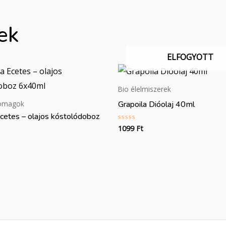
ek
ELFOGYOTT
Bio élelmiszerek
Grapoila Dióolaj 40ml
somagok
Ecetes – olajos kóstolódoboz
1099
Ft
Értékelés:
0
/
5
: