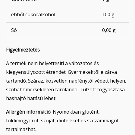
ebből cukoralkohol
100 g
Só
0,00 g
Figyelmeztetés
A termék nem helyettesíti a változatos és
kiegyensúlyozott étrendet. Gyermekektől elzárva
tartandó. Száraz, közvetlen napfénytől védett helyen,
szobahőmérsékleten tárolandó. Túlzott fogyasztása
hashajtó hatású lehet.
Allergén információ
: Nyomokban glutént,
földimogyorót, szóját, dióféléket és szezámmagot
tartalmazhat.