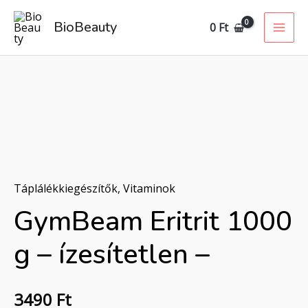
Skip
MAI
BioBeauty
0
Ft
to
ME
content
GymBeam
Eritrit
Táplálékkiegészítők
,
Vitaminok
1000
g
GymBeam Eritrit 1000
-
g – ízesítetlen –
ízesítetlen
-
mennyiség
3490
Ft