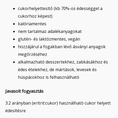
cukorhelyettesítő (kb 70%-os édességgel a
cukorhoz képest)
kalóriamentes
nem tartalmaz adalékanyagokat
glutén- és laktózmentes, vegán
hozzájárul a fogakban lévő ásványi anyagok
megőrzéséhez
alkalmazható desszertekhez, zabkásákhoz és
édes ételekhez, de mártások, levesek és
húspácokhoz is felhasználható
Javasolt fogyasztás
3:2 arányban (eritrit:cukor) használható cukor helyett
édesítésre