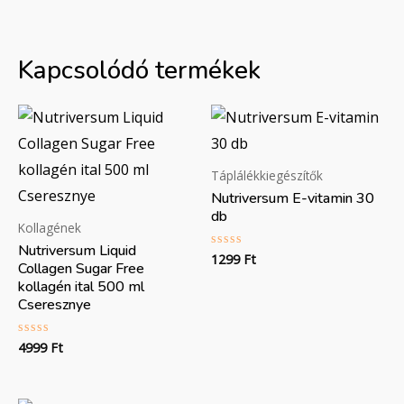
Kapcsolódó termékek
Táplálékkiegészítők
Nutriversum E-vitamin 30
db
Kollagének
Nutriversum Liquid
1299
Ft
Értékelés:
Collagen Sugar Free
0
/
kollagén ital 500 ml
5
Cseresznye
4999
Ft
Értékelés:
0
/
5