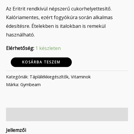
Az Eritrit rendkívül népszerű cukorhelyettesítő.
Kalóriamentes, ezért fogyókúra során alkalmas
édesítésre. Ételekben is italokban is remekül
használható.
Elérhetőség:
1 készleten
KOSÁRBA TESZEM
Kategóriák:
Táplálékkiegészítők
,
Vitaminok
Márka:
Gymbeam
Leírás
Jellemzői