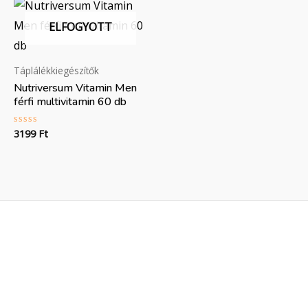
ELFOGYOTT
Táplálékkiegészítők
Nutriversum Vitamin Men
férfi multivitamin 60 db
3199
Ft
Értékelés:
0
/
5