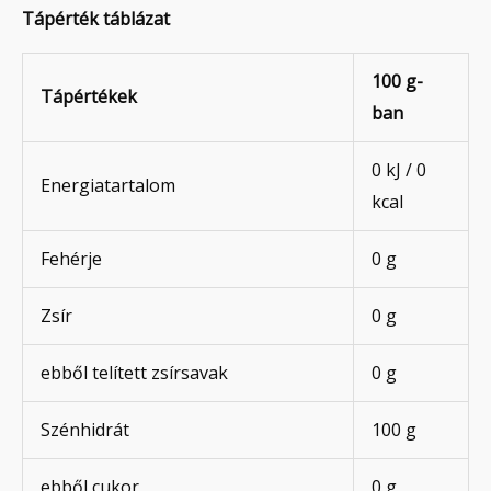
Tápérték táblázat
100 g-
Tápértékek
ban
0 kJ / 0
Energiatartalom
kcal
Fehérje
0 g
Zsír
0 g
ebből telített zsírsavak
0 g
Szénhidrát
100 g
ebből cukor
0 g