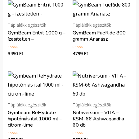
Táplálékkiegészítők
Táplálékkiegészítők
GymBeam Eritrit 1000 g –
GymBeam FueRide 800
ízesítetlen –
gramm Ananász
3490
Ft
4799
Ft
Értékelés:
Értékelés:
0
0
/
/
5
5
Táplálékkiegészítők
Táplálékkiegészítők
Gymbeam ReHydrate
Nutriversum – VITA –
hipotóniás ital 1000 ml –
KSM-66 Ashwagandha
citrom-lime
60 db