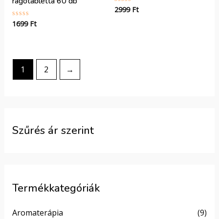
rágótabletta 60 db
2999
Ft
Értékelés:
0
/
1699
Ft
Értékelés:
5
0
/
5
1
2
→
Szűrés ár szerint
Termékkategóriák
Aromaterápia
(9)