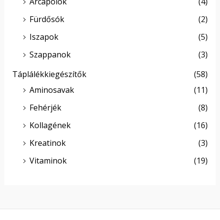
Arcápolók
(4)
Fürdősók
(2)
Iszapok
(5)
Szappanok
(3)
Táplálékkiegészítők
(58)
Aminosavak
(11)
Fehérjék
(8)
Kollagének
(16)
Kreatinok
(3)
Vitaminok
(19)