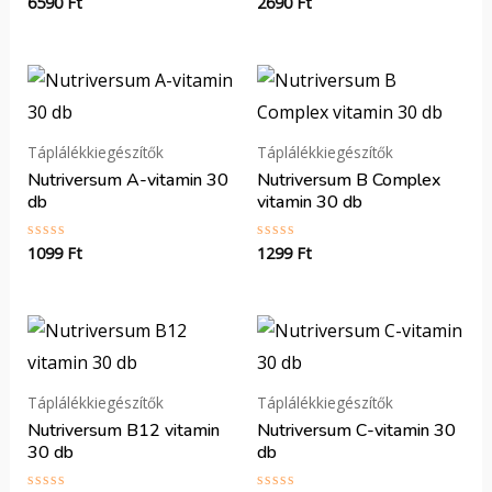
6590
Ft
2690
Ft
Értékelés:
Értékelés:
0
0
/
/
5
5
Táplálékkiegészítők
Táplálékkiegészítők
Nutriversum A-vitamin 30
Nutriversum B Complex
db
vitamin 30 db
1099
Ft
1299
Ft
Értékelés:
Értékelés:
0
0
/
/
5
5
Táplálékkiegészítők
Táplálékkiegészítők
Nutriversum B12 vitamin
Nutriversum C-vitamin 30
30 db
db