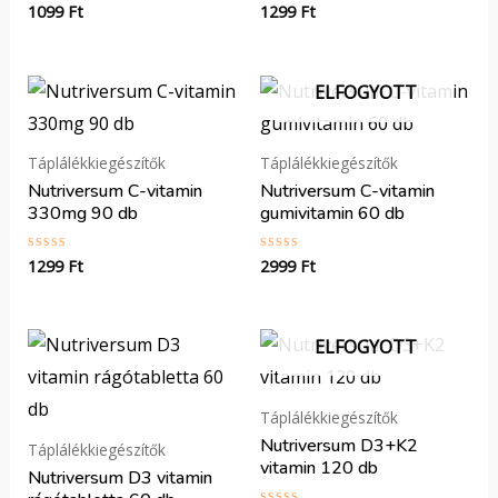
1099
Ft
1299
Ft
Értékelés:
Értékelés:
0
0
/
/
5
5
ELFOGYOTT
Táplálékkiegészítők
Táplálékkiegészítők
Nutriversum C-vitamin
Nutriversum C-vitamin
330mg 90 db
gumivitamin 60 db
1299
Ft
2999
Ft
Értékelés:
Értékelés:
0
0
/
/
5
5
ELFOGYOTT
Táplálékkiegészítők
Nutriversum D3+K2
Táplálékkiegészítők
vitamin 120 db
Nutriversum D3 vitamin