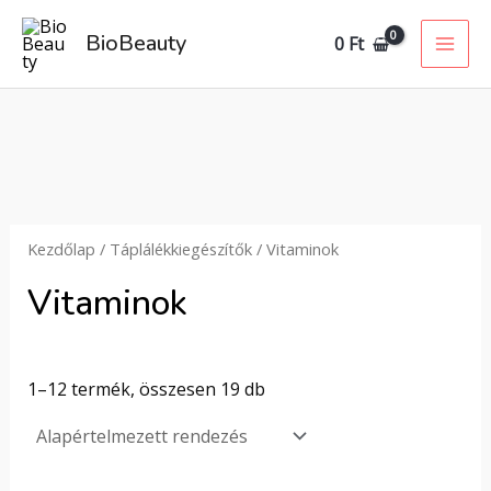
Skip
MAI
BioBeauty
0
Ft
to
ME
content
Kezdőlap
/
Táplálékkiegészítők
/ Vitaminok
Vitaminok
1–12 termék, összesen 19 db