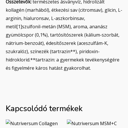
Összetevők:
természetes ásványvíz, hidrolizált
kollagén (marhából), étkezési sav (citromsav), glicin, L-
arginin, hialuronsav, L-aszkorbinsav,
metil[1]szulfonil-metán (MSM), aroma, ananász
gyümölcspor (0,1%), tartósítószerek (kálium-szorbát,
nátrium-benzoát), édesítőszerek (aceszulfám-K,
szukralóz), színezék (tartrazin**), piridoxin-
hidroklorid.**tartrazin: a gyermekek tevékenységére
és figyelmére káros hatást gyakorolhat.
Kapcsolódó termékek