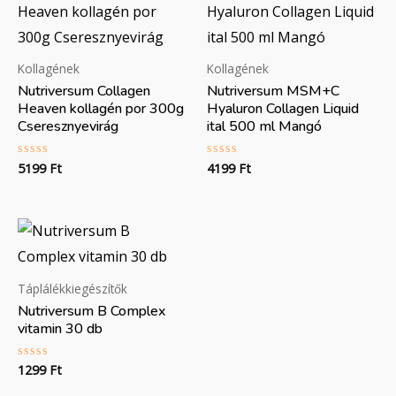
Kollagének
Kollagének
Nutriversum Collagen
Nutriversum MSM+C
Heaven kollagén por 300g
Hyaluron Collagen Liquid
Cseresznyevirág
ital 500 ml Mangó
5199
Ft
4199
Ft
Értékelés:
Értékelés:
0
0
/
/
5
5
Táplálékkiegészítők
Nutriversum B Complex
vitamin 30 db
1299
Ft
Értékelés:
0
/