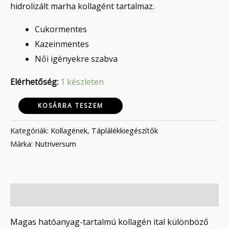
hidrolizált marha kollagént tartalmaz.
Cukormentes
Kazeinmentes
Női igényekre szabva
Elérhetőség:
1 készleten
KOSÁRBA TESZEM
Kategóriák:
Kollagének
,
Táplálékkiegészítők
Márka:
Nutriversum
Leírás
Magas hatóanyag-tartalmú kollagén ital különböző