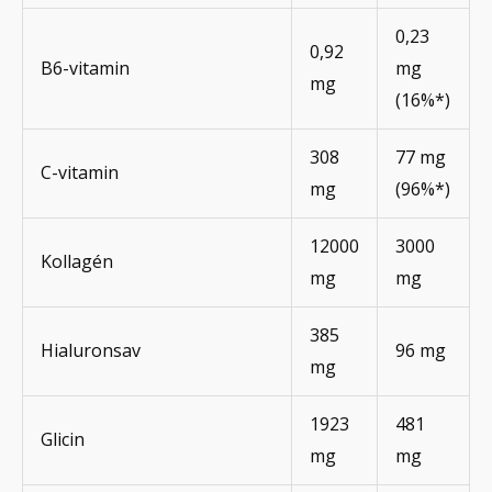
0,23
0,92
B6-vitamin
mg
mg
(16%*)
308
77 mg
C-vitamin
mg
(96%*)
12000
3000
Kollagén
mg
mg
385
Hialuronsav
96 mg
mg
1923
481
Glicin
mg
mg