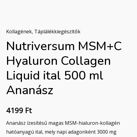
Ananász
mennyiség
Kollagének
,
Táplálékkiegészítők
Nutriversum MSM+C
Hyaluron Collagen
Liquid ital 500 ml
Ananász
4199
Ft
Ananász ízesítésű magas MSM-hialuron-kollagén
hatóanyagú ital, mely napi adagonként 3000 mg