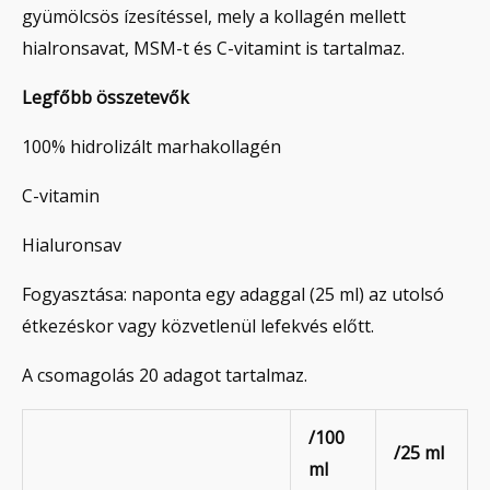
gyümölcsös ízesítéssel, mely a kollagén mellett
hialronsavat, MSM-t és C-vitamint is tartalmaz.
Legfőbb összetevők
100% hidrolizált marhakollagén
C-vitamin
Hialuronsav
Fogyasztása: naponta egy adaggal (25 ml) az utolsó
étkezéskor vagy közvetlenül lefekvés előtt.
A csomagolás 20 adagot tartalmaz.
/100
/25 ml
ml