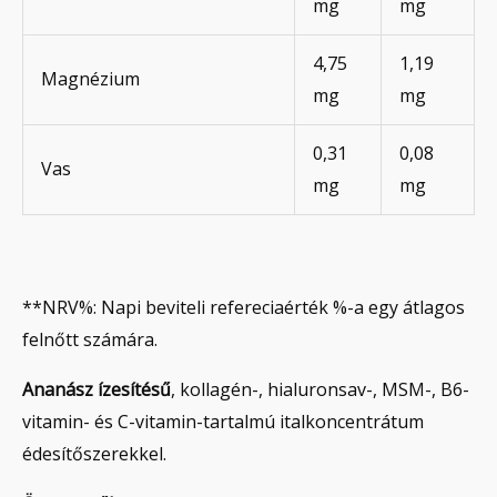
mg
mg
4,75
1,19
Magnézium
mg
mg
0,31
0,08
Vas
mg
mg
**NRV%: Napi beviteli refereciaérték %-a egy átlagos
felnőtt számára.
Ananász ízesítésű
, kollagén-, hialuronsav-, MSM-, B6-
vitamin- és C-vitamin-tartalmú italkoncentrátum
édesítőszerekkel.