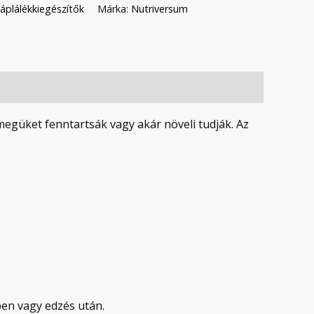
áplálékkiegészítők
Márka:
Nutriversum
egüket fenntartsák vagy akár növeli tudják. Az
ben vagy edzés után.