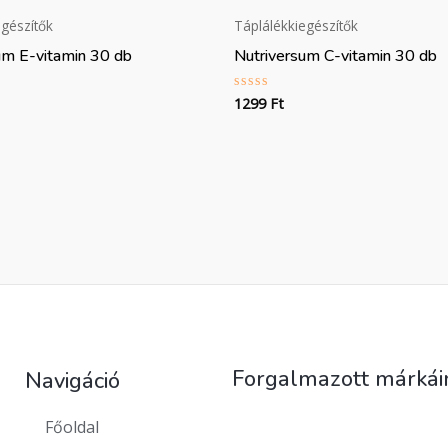
egészítők
Táplálékkiegészítők
um E-vitamin 30 db
Nutriversum C-vitamin 30 db
1299
Ft
:
Értékelés:
0
/
5
Forgalmazott márkái
Navigáció
Főoldal