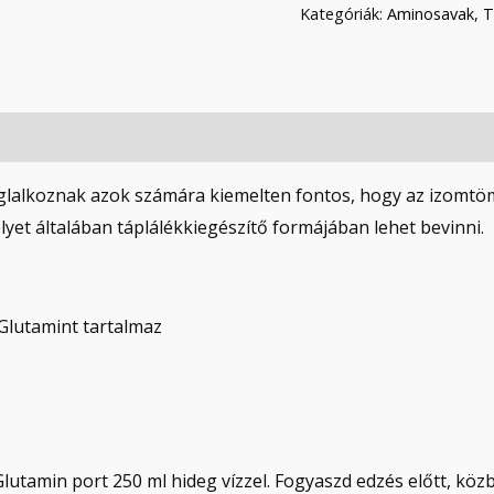
Kategóriák:
Aminosavak
,
T
oglalkoznak azok számára kiemelten fontos, hogy az izomtöm
yet általában táplálékkiegészítő formájában lehet bevinni.
lutamint tartalmaz
lutamin port 250 ml hideg vízzel. Fogyaszd edzés előtt, köz