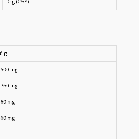
0 g (0%*)
/6 g
2500 mg
1260 mg
660 mg
660 mg