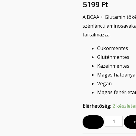
5199
Ft
360g
Kóla-
A BCAA + Glutamin töké
lime
szénláncú aminosavakat
mennyiség
tartalmazza.
Cukormentes
Gluténmentes
Kazeinmentes
Magas hatóanya
Vegán
Magas fehérjeta
Elérhetőség:
2 készlete
-