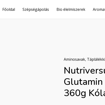
Főoldal
Szépségápolás
Bio élelmiszerek
Aroma
Aminosavak
,
Táplálékk
Nutriversum
Nutriver
BCAA
+
Glutamin 
Glutamin
Sugar
360g Kól
Free
por