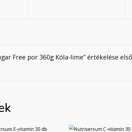
ar Free por 360g Kóla-lime” értékelése els
ek