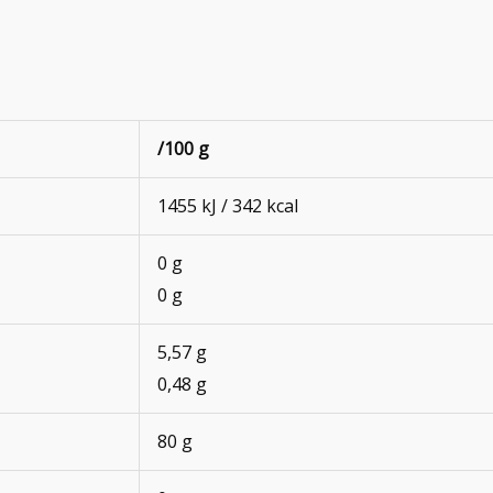
/100 g
1455 kJ / 342 kcal
0 g
0 g
5,57 g
0,48 g
80 g