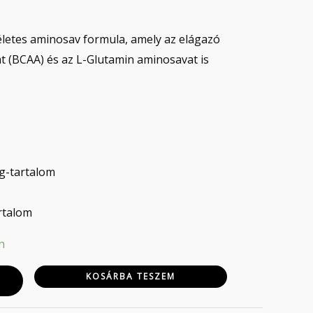
letes aminosav formula, amely az elágazó
 (BCAA) és az L-Glutamin aminosavat is
g-tartalom
rtalom
n
KOSÁRBA TESZEM
+