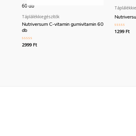
Táplálékki
Nutrivers
Táplálékkiegészítők
Nutriversum C-vitamin gumivitamin 60
db
1299
Ft
Értékelés
0
/
5
2999
Ft
Értékelés:
0
/
5