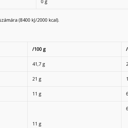
0 g
 számára (8400 kJ/2000 kcal).
/100 g
41,7 g
21 g
11 g
11 g