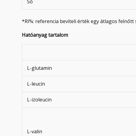
Só
*RI%: referencia beviteli érték egy átlagos felnőtt
Hatóanyag tartalom
L-glutamin
L-leucin
L-izoleucin
L-valin