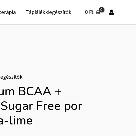
0
Ft
terápia
Táplálékkiegészítők
iegészítők
sum BCAA +
Sugar Free por
a-lime