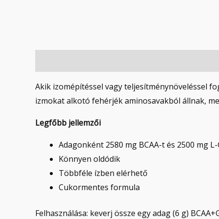
Leírás
Vélemények (0)
Akik izomépítéssel vagy teljesítménynöveléssel f
izmokat alkotó fehérjék aminosavakból állnak, mel
Legfőbb jellemzői
Adagonként 2580 mg BCAA-t és 2500 mg L-G
Könnyen oldódik
Többféle ízben elérhető
Cukormentes formula
Felhasználása: keverj össze egy adag (6 g) BCAA+G