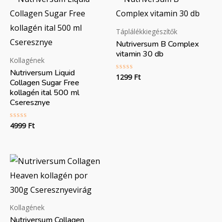
Táplálékkiegészítők
Nutriversum B Complex
vitamin 30 db
Kollagének
Nutriversum Liquid
1299
Ft
Értékelés:
Collagen Sugar Free
0
/
kollagén ital 500 ml
5
Cseresznye
4999
Ft
Értékelés:
0
/
5
Kollagének
Nutriversum Collagen