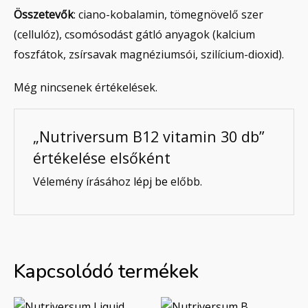
Összetevők
: ciano-kobalamin, tömegnövelő szer
(cellulóz), csomósodást gátló anyagok (kalcium
foszfátok, zsírsavak magnéziumsói, szilícium-dioxid).
Még nincsenek értékelések.
„Nutriversum B12 vitamin 30 db”
értékelése elsőként
Vélemény írásához
lépj be
előbb.
Kapcsolódó termékek