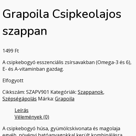
Grapoila Csipkeolajos
szappan
1499
Ft
A csipkebogyó esszenciális zsírsavakban (Omega-3 és 6),
E- és A-vitaminban gazdag.
Elfogyott
Cikkszám:
SZAPV901
Kategóriák:
Szappanok
,
Szépségápolás
Márka:
Grapoila
Leírás
Vélemények (0)
A csipkebogyó húsa, gyümölcskivonata és magolaja
egyéb, növényi hatóanyagokkal került kombinálásra,