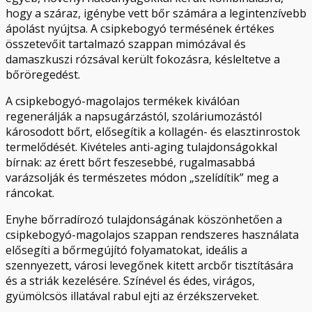
hogy a száraz, igénybe vett bőr számára a legintenzívebb
ápolást nyújtsa. A csipkebogyó termésének értékes
összetevőit tartalmazó szappan mimózával és
damaszkuszi rózsával került fokozásra, késleltetve a
bőröregedést.
A csipkebogyó-magolajos termékek kiválóan
regenerálják a napsugárzástól, szoláriumozástól
károsodott bőrt, elősegítik a kollagén- és elasztinrostok
termelődését. Kivételes anti-aging tulajdonságokkal
bírnak: az érett bőrt feszesebbé, rugalmasabbá
varázsolják és természetes módon „szelídítik” meg a
ráncokat.
Enyhe bőrradírozó tulajdonságának köszönhetően a
csipkebogyó-magolajos szappan rendszeres használata
elősegíti a bőrmegújító folyamatokat, ideális a
szennyezett, városi levegőnek kitett arcbőr tisztítására
és a striák kezelésére. Színével és édes, virágos,
gyümölcsös illatával rabul ejti az érzékszerveket.