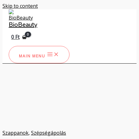
Skip to content
BioBeauty
0
Ft
MAIN MENU
Szappanok
,
Szépségápolás