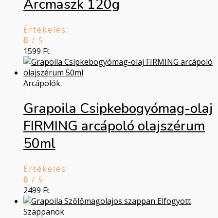
Arcmaszk 120g
Értékelés:
0
/ 5
1599
Ft
Arcápolók
Grapoila Csipkebogyómag-olaj
FIRMING arcápoló olajszérum
50ml
Értékelés:
0
/ 5
2499
Ft
Elfogyott
Szappanok