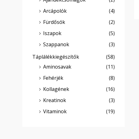
Arcápolók
(4)
Fürdősók
(2)
Iszapok
(5)
Szappanok
(3)
Táplálékkiegészítők
(58)
Aminosavak
(11)
Fehérjék
(8)
Kollagének
(16)
Kreatinok
(3)
Vitaminok
(19)