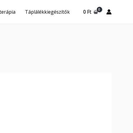
0
Ft
terápia
Táplálékkiegészítők