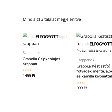
Mind a(z) 3 találat megjelenítve
ELFOGYOTT
ELFOGYOT
Szappanok
Grapoila Csipkeolajos
Szappanok
szappan
Grapoila Kéztisztító
folyadék menta, alo
1499
Ft
Értékelés:
és kamilla kivonatta
0
/
5
999
Ft
Értékelés:
0
/
5