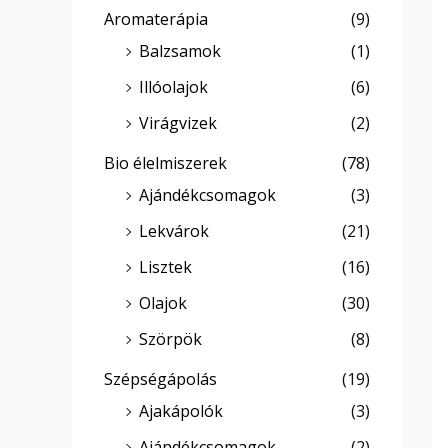
Aromaterápia
(9)
Balzsamok
(1)
Illóolajok
(6)
Virágvizek
(2)
Bio élelmiszerek
(78)
Ajándékcsomagok
(3)
Lekvárok
(21)
Lisztek
(16)
Olajok
(30)
Szörpök
(8)
Szépségápolás
(19)
Ajakápolók
(3)
Ajándékcsomagok
(2)