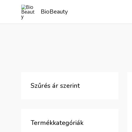
Skip
BioBeauty
to
content
Szűrés ár szerint
Termékkategóriák