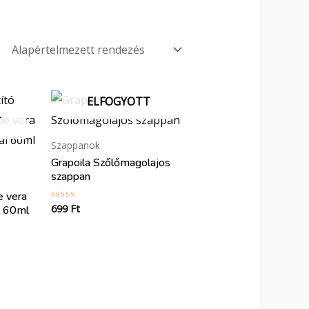
ELFOGYOTT
T
Szappanok
Grapoila Szőlőmagolajos
szappan
e vera
699
Ft
Értékelés:
l 60ml
0
/
5