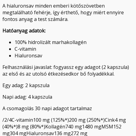
A hialuronsav minden emberi kötőszövetben
megtalálható fehérje, így érthető, hogy miért ennyire
fontos anyag a test számára.
Hatóanyag adatok:
100% hidrolizált marhakollagén
C-vitamin
Hialuronsav
Felhasználási javaslat: fogyassz egy adagot (2 kapszula)
az első és az utolsó étkezésedkor bő folyadékkal.
Egy adag: 2 kapszula
Napi adag: 4 kapszula
A csomagolás 30 napi adagot tartalmaz
/2/4C-vitamin100 mg (125%*)200 mg (250%*)Cink4 mg
(40%*)8 mg (80%*)Kollagén740 mg1480 mgMSM152
mg304 mgHialuronsav136 mg272 mg