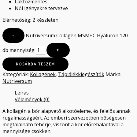
Laktózmentes
Női igényekre tervezve
Elérhetőség:
2 készleten
-
Nutriversum Collagen MSM+C Hyaluron 120
db mennyiség
+
KOSÁRBA TESZEM
Kategóriák:
Kollagének
,
Táplálékkiegészítők
Márka:
Nutriversum
Leírás
Vélemények (0)
A kollagén a bőr alapvető alkotóeleme, és felelős annak
rugalmasságáért. Az emberi szervezetben bőségesen
megtalálható fehérje, viszont a kor előrehaladtával a
mennyisége csökken.