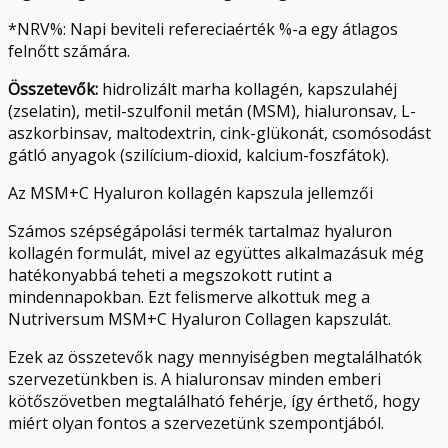
*NRV%: Napi beviteli refereciaérték %-a egy átlagos
felnőtt számára.
Összetevők:
hidrolizált marha kollagén, kapszulahéj
(zselatin), metil-szulfonil metán (MSM), hialuronsav, L-
aszkorbinsav, maltodextrin, cink-glükonát, csomósodást
gátló anyagok (szilícium-dioxid, kalcium-foszfátok).
Az MSM+C Hyaluron kollagén kapszula jellemzői
Számos szépségápolási termék tartalmaz hyaluron
kollagén formulát, mivel az együttes alkalmazásuk még
hatékonyabbá teheti a megszokott rutint a
mindennapokban. Ezt felismerve alkottuk meg a
Nutriversum MSM+C Hyaluron Collagen kapszulát.
Ezek az összetevők nagy mennyiségben megtalálhatók
szervezetünkben is. A hialuronsav minden emberi
kötőszövetben megtalálható fehérje, így érthető, hogy
miért olyan fontos a szervezetünk szempontjából.