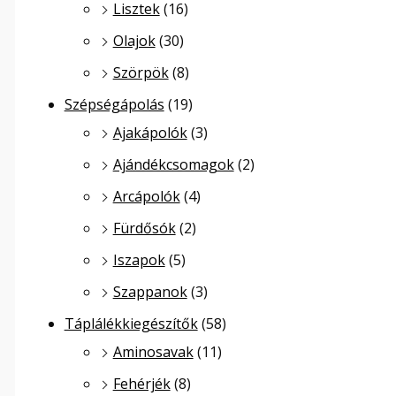
Lisztek
(16)
Olajok
(30)
Szörpök
(8)
Szépségápolás
(19)
Ajakápolók
(3)
Ajándékcsomagok
(2)
Arcápolók
(4)
Fürdősók
(2)
Iszapok
(5)
Szappanok
(3)
Táplálékkiegészítők
(58)
Aminosavak
(11)
Fehérjék
(8)