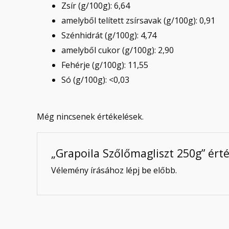
Zsír (g/100g): 6,64
amelyből telített zsírsavak (g/100g): 0,91
Szénhidrát (g/100g): 4,74
amelyből cukor (g/100g): 2,90
Fehérje (g/100g): 11,55
Só (g/100g): <0,03
Még nincsenek értékelések.
„Grapoila Szőlőmagliszt 250g” ért
Vélemény írásához
lépj be
előbb.