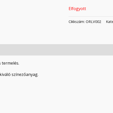
Elfogyott
Cikkszám:
ORLV002
Kat
s termelés.
 kiváló színezőanyag.