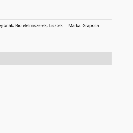
egóriák:
Bio élelmiszerek
,
Lisztek
Márka:
Grapoila