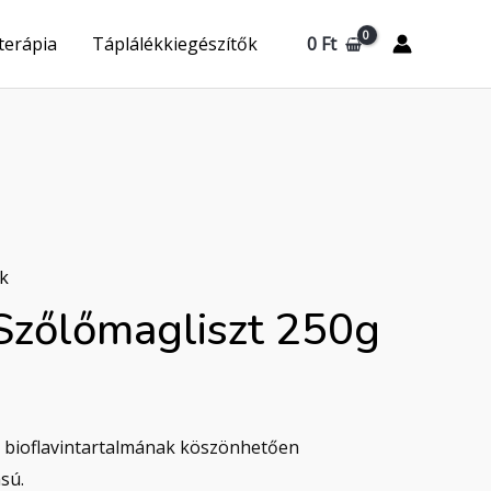
0
Ft
terápia
Táplálékkiegészítők
ek
Szőlőmagliszt 250g
g bioflavintartalmának köszönhetően
sú.