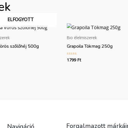
ek
ELFOGYOTT
szerek
Bio élelmiszerek
Vörös szőlőhéj 500g
Grapoila Tökmag 250g
1799
Ft
:
Értékelés:
0
/
5
Forgalmazott márkái
Navigáció