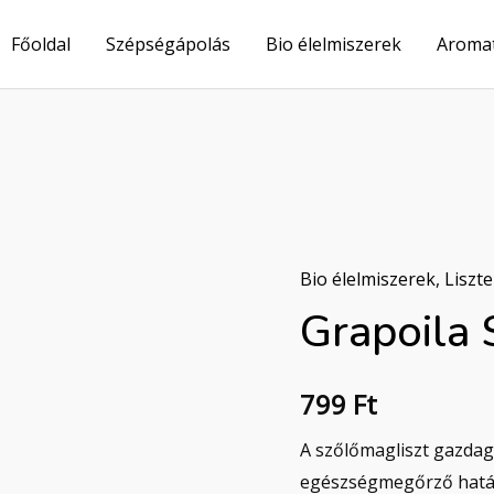
Főoldal
Szépségápolás
Bio élelmiszerek
Aroma
Bio élelmiszerek
,
Liszt
Grapoila 
799
Ft
A szőlőmagliszt gazda
egészségmegőrző hatá