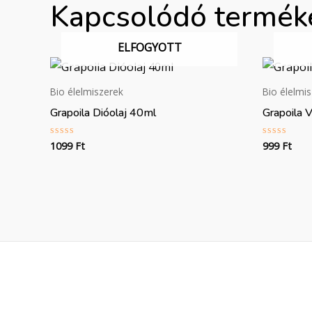
Kapcsolódó termék
ELFOGYOTT
Bio élelmiszerek
Bio élelmi
Grapoila Dióolaj 40ml
Grapoila 
1099
Ft
999
Ft
Értékelés:
Értékelés
0
0
/
/
5
5