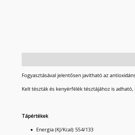
Leírás
Vélemények (0)
Fogyasztásával jelentősen javítható az antioxidán
Kelt tészták és kenyérfélék tésztájához is adható,
Tápértékek
Energia (KJ/Kcal): 554/133