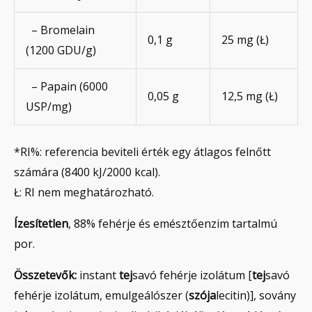
– Bromelain
0,1 g
25 mg (Ł)
(1200 GDU/g)
– Papain (6000
0,05 g
12,5 mg (Ł)
USP/mg)
*RI%: referencia beviteli érték egy átlagos felnőtt
számára (8400 kJ/2000 kcal).
Ł: RI nem meghatározható.
Ízesítetlen
, 88% fehérje és emésztőenzim tartalmú
por.
Összetevők:
instant
tej
savó fehérje izolátum [
tej
savó
fehérje izolátum, emulgeálószer (
szója
lecitin)], sovány