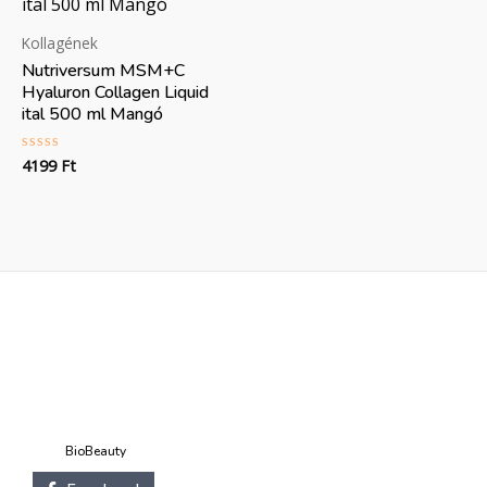
Kollagének
Nutriversum MSM+C
Hyaluron Collagen Liquid
ital 500 ml Mangó
4199
Ft
Értékelés:
0
/
5
BioBeauty