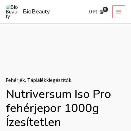
Skip
MAI
BioBeauty
0
Ft
to
ME
content
Fehérjék
,
Táplálékkiegészítők
Nutriversum Iso Pro
fehérjepor 1000g
Ízesítetlen