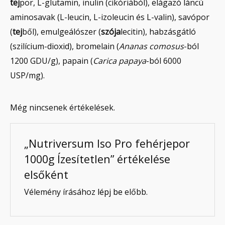
tej
por, L-glutamin, inulin (cikóriából), elágazó láncú
aminosavak (L-leucin, L-izoleucin és L-valin), savópor
(
tej
ből), emulgeálószer (
szója
lecitin), habzásgátló
(szilícium-dioxid), bromelain (
Ananas comosus
-ból
1200 GDU/g), papain (
Carica papaya
-ból 6000
USP/mg).
Még nincsenek értékelések.
„Nutriversum Iso Pro fehérjepor
1000g Ízesítetlen” értékelése
elsőként
Vélemény írásához
lépj be
előbb.