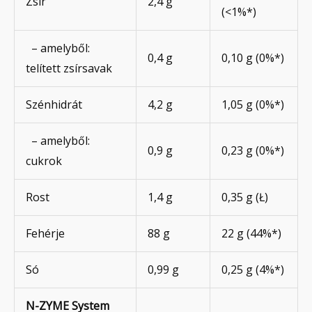
Zsír
2,4 g
(<1%*)
– amelyből:
0,4 g
0,10 g (0%*)
telített zsírsavak
Szénhidrát
4,2 g
1,05 g (0%*)
– amelyből:
0,9 g
0,23 g (0%*)
cukrok
Rost
1,4 g
0,35 g (Ł)
Fehérje
88 g
22 g (44%*)
Só
0,99 g
0,25 g (4%*)
N-ZYME System