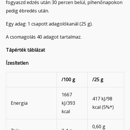
fogyaszd edzés után 30 percen belül, pihenőnapokon
pedig ébredés után.
Egy adag: 1 csapott adagolókanál (25 g).
A csomagolás 40 adagot tartalmaz.
Tápérték táblázat
Ízesítetlen
/100 g
/25 g
1667
417 kJ/98
Energia
kJ/393
kcal (5%*)
kcal
0,60 g