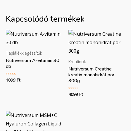
Kapcsolódó termékek
Táplálékkiegészítők
Nutriversum A-vitamin 30
Kreatinok
db
Nutriversum Creatine
kreatin monohidrát por
1099
Ft
Értékelés:
300g
0
/
5
4099
Ft
Értékelés:
0
/
5