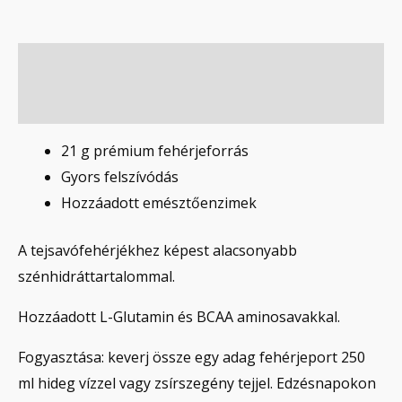
Leírás
Vélemények (0)
21 g prémium fehérjeforrás
Gyors felszívódás
Hozzáadott emésztőenzimek
A tejsavófehérjékhez képest alacsonyabb
szénhidráttartalommal.
Hozzáadott L-Glutamin és BCAA aminosavakkal.
Fogyasztása: keverj össze egy adag fehérjeport 250
ml hideg vízzel vagy zsírszegény tejjel. Edzésnapokon